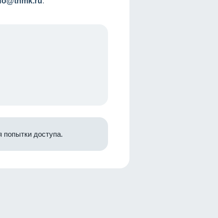
nfo@tnmk.ru
.
 попытки доступа.