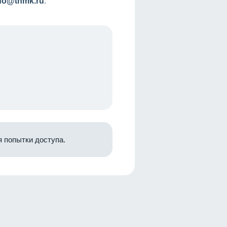
nfo@tnmk.ru
.
 попытки доступа.