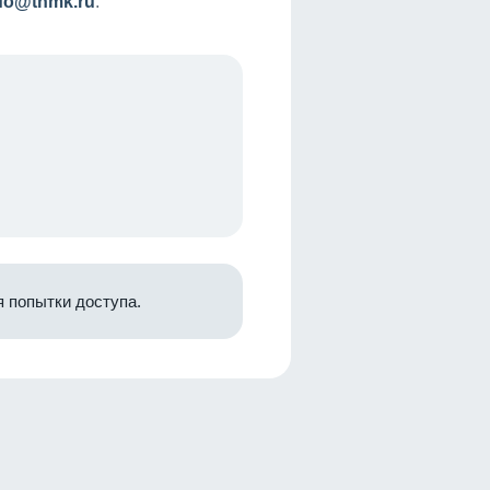
nfo@tnmk.ru
.
 попытки доступа.